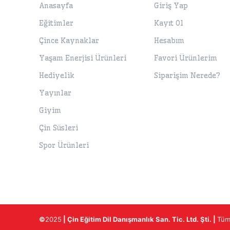
Anasayfa
Giriş Yap
Eğitimler
Kayıt Ol
Çince Kaynaklar
Hesabım
Yaşam Enerjisi Ürünleri
Favori Ürünlerim
Hediyelik
Siparişim Nerede?
Yayınlar
Giyim
Çin Süsleri
Spor Ürünleri
©
2025
|
Çin Eğitim Dil Danışmanlık San. Tic. Ltd. Şti.
|
Tüm 