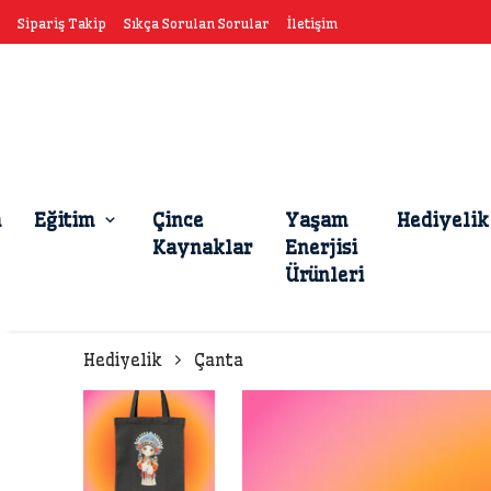
Sipariş Takip
Sıkça Sorulan Sorular
İletişim
a
Eğitim
Çince
Yaşam
Hediyelik
Kaynaklar
Enerjisi
Ürünleri
Hediyelik
Çanta