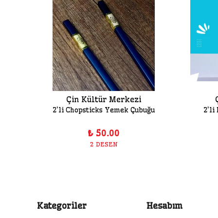
Çin Kültür Merkezi
üsü
2'li Chopsticks Yemek Çubuğu
2'li
₺ 50.00
2 DESEN
Kategoriler
Hesabım