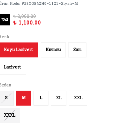
Ürün Kodu
:
F58OO942H0-1121-Siyah-M
₺ 2,000.00
%
45
₺ 1,100.00
Renk
Koyu Lacivert
Kırmızı
Sarı
Lacivert
Beden
S
M
L
XL
XXL
XXXL