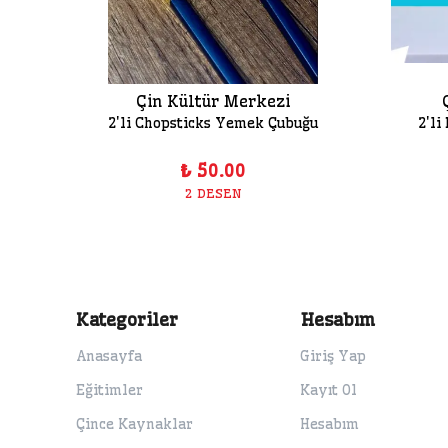
Çin Kültür Merkezi
üsü
2'li Chopsticks Yemek Çubuğu
2'li
₺ 50.00
2 DESEN
Kategoriler
Hesabım
Anasayfa
Giriş Yap
Eğitimler
Kayıt Ol
Çince Kaynaklar
Hesabım