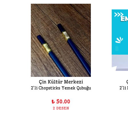
Çin Kültür Merkezi
üsü
2'li Chopsticks Yemek Çubuğu
2'li
₺ 50.00
2 DESEN