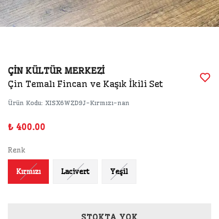
ÇİN KÜLTÜR MERKEZİ
Çin Temalı Fincan ve Kaşık İkili Set
Ürün Kodu
:
XISX6WZD9J-Kırmızı-nan
₺ 400.00
Renk
Kırmızı
Lacivert
Yeşil
STOKTA YOK