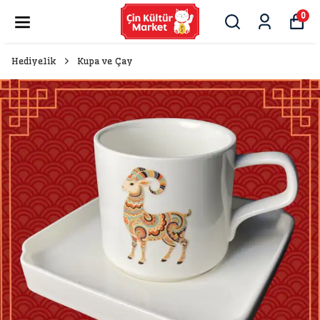
0
Hediyelik
Kupa ve Çay